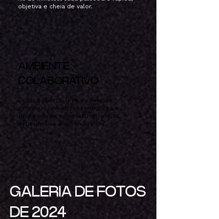
objetiva e cheia de valor.
AMBIENTE
COLABORATIVO
Espaço aberto, leve e cheio de
energia, onde empreendedores e
profissionais compartilham ideias,
experiências e aprendizados.
GALERIA DE FOTOS
DE 2024