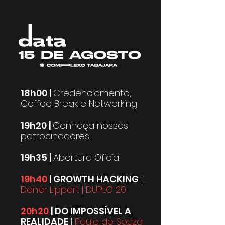
18h00 |
Credenciamento,
Coffee Break e Networking
19h20 |
Conheça nossos
patrocinadores
19h35 |
Abertura Oficial
19h40
| GROWTH HACKING
|
Dener Lippert | DUPLO 20
20h20
| DO IMPOSSÍVEL A
REALIDADE
|
Paulo de Souza